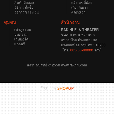
สินค้ามือสอง
แจ้งเลขที่่พัสดุ
วิธีการสั่งซื้อ
เกี่ยวกับเรา
วิธีการชำระเงิน
ติดต่อเรา
ชุมชน
สำนักงาน
เข้าสู่ระบบ
RAK HI-FI & THEATER
บทความ
864/19 ถนน พรานนก
เว็บบอร์ด
แขวง บ้านช่างหล่อ เขต
แกลอรี่
บางกอกน้อย กรุงเทพฯ 10700
โทร.
085-56-88888
รักษ์
สงวนลิขสิทธิ์ © 2558 www.rakhifi.com
Engine by