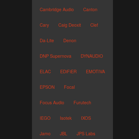
Cambridge Audio
Canton
Cary
Caig Deoxit
Clef
Da-Lite
Denon
DNP Supernova
DYNAUDIO
ELAC
EDiFiER
EMOTIVA
EPSON
Focal
Focus Audio
Furutech
IEGO
Isotek
IXOS
Jamo
JBL
JPS Labs