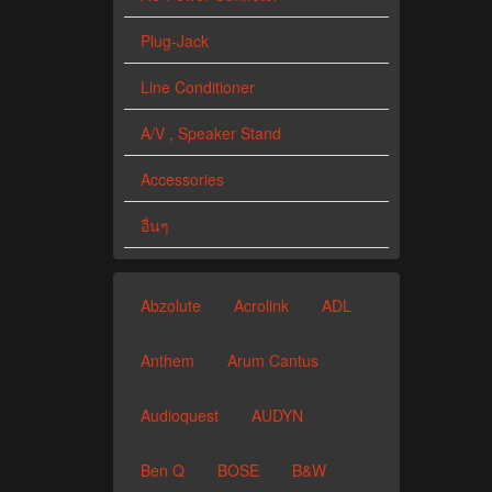
Plug-Jack
Line Conditioner
A/V , Speaker Stand
Accessories
อื่นๆ
Abzolute
Acrolink
ADL
Anthem
Arum Cantus
Audioquest
AUDYN
Ben Q
BOSE
B&W