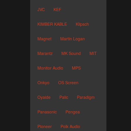
JVC
KEF
KIMBER KABLE
Klipsch
Magnet
Martin Logan
Marantz
MK Sound
MIT
Monitor Audio
MPS
Onkyo
OS Screen
Oyaide
Palic
Paradigm
Panasonic
Pengea
Pioneer
Polk Audio