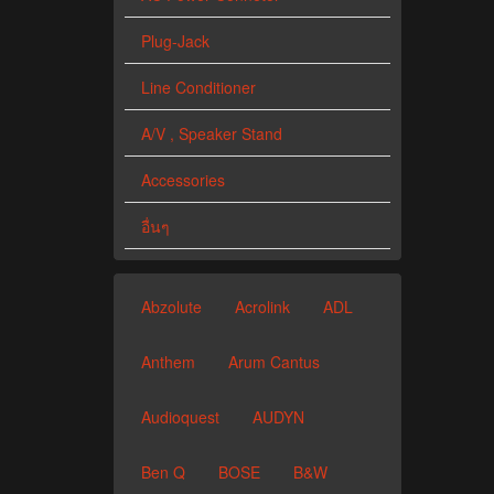
Plug-Jack
Line Conditioner
A/V , Speaker Stand
Accessories
อื่นๆ
Abzolute
Acrolink
ADL
Anthem
Arum Cantus
Audioquest
AUDYN
Ben Q
BOSE
B&W