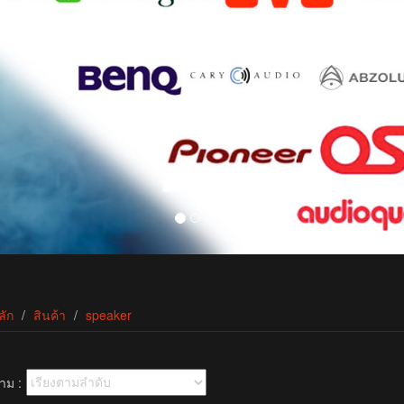
ลัก
สินค้า
speaker
าม :