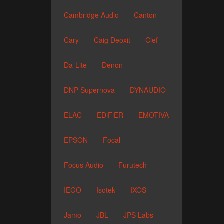
Cambridge Audio
Canton
Cary
Caig Deoxit
Clef
Da-Lite
Denon
DNP Supernova
DYNAUDIO
ELAC
EDiFiER
EMOTIVA
EPSON
Focal
Focus Audio
Furutech
IEGO
Isotek
IXOS
Jamo
JBL
JPS Labs