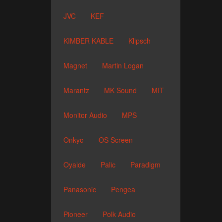
JVC
KEF
KIMBER KABLE
Klipsch
Magnet
Martin Logan
Marantz
MK Sound
MIT
Monitor Audio
MPS
Onkyo
OS Screen
Oyaide
Palic
Paradigm
Panasonic
Pengea
Pioneer
Polk Audio