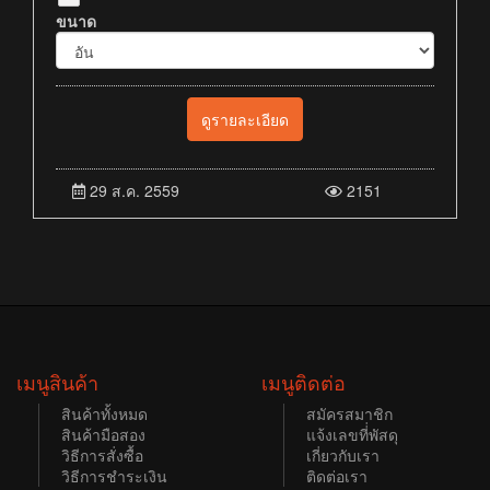
ขนาด
ดูรายละเอียด
29 ส.ค. 2559
2151
เมนูสินค้า
เมนูติดต่อ
สินค้าทั้งหมด
สมัครสมาชิก
สินค้ามือสอง
แจ้งเลขที่่พัสดุ
วิธีการสั่งซื้อ
เกี่ยวกับเรา
วิธีการชำระเงิน
ติดต่อเรา