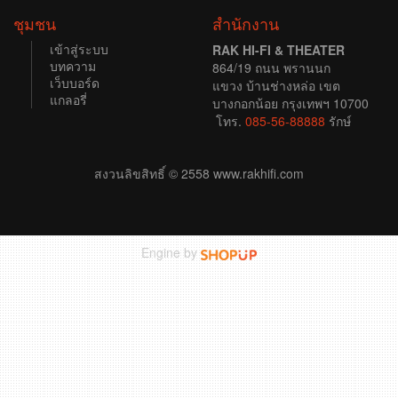
ชุมชน
สำนักงาน
เข้าสู่ระบบ
RAK HI-FI & THEATER
บทความ
864/19 ถนน พรานนก
เว็บบอร์ด
แขวง บ้านช่างหล่อ เขต
แกลอรี่
บางกอกน้อย กรุงเทพฯ 10700
โทร.
085-56-88888
รักษ์
สงวนลิขสิทธิ์ © 2558 www.rakhifi.com
Engine by