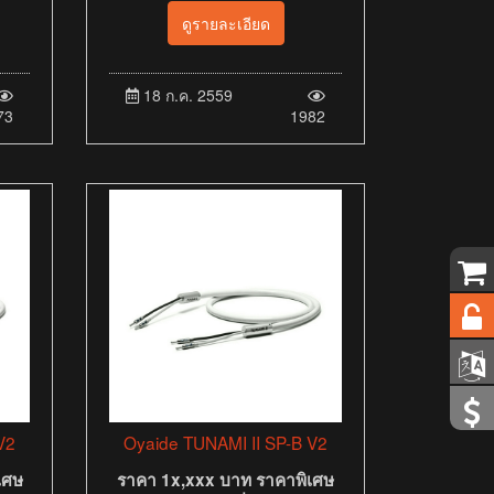
ดูรายละเอียด
18 ก.ค. 2559
73
1982
V2
Oyaide TUNAMI II SP-B V2
เศษ
ราคา 1x,xxx บาท ราคาพิเศษ