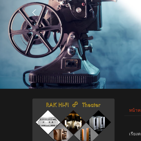
หน้าห
เรียงต