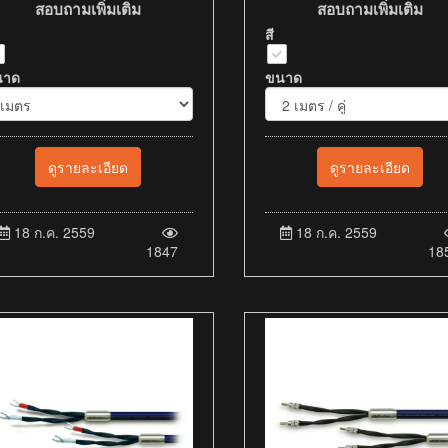
สอบถามเพิ่มเติม
สอบถามเพิ่มเติม
สี
นาด
ขนาด
ดูรายละเอียด
ดูรายละเอียด
18 ก.ค. 2559
18 ก.ค. 2559
1847
18