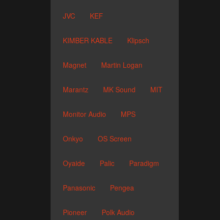
JVC
KEF
KIMBER KABLE
Klipsch
Magnet
Martin Logan
Marantz
MK Sound
MIT
Monitor Audio
MPS
Onkyo
OS Screen
Oyaide
Palic
Paradigm
Panasonic
Pengea
Pioneer
Polk Audio