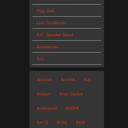
Plug-Jack
Line Conditioner
A/V , Speaker Stand
Accessories
อื่นๆ
Abzolute
Acrolink
ADL
Anthem
Arum Cantus
Audioquest
AUDYN
Ben Q
BOSE
B&W