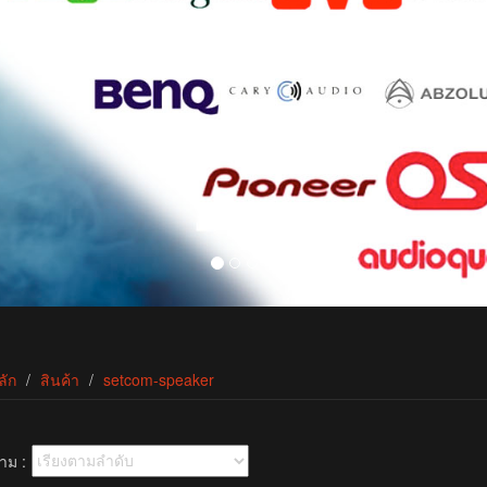
ลัก
สินค้า
setcom-speaker
าม :