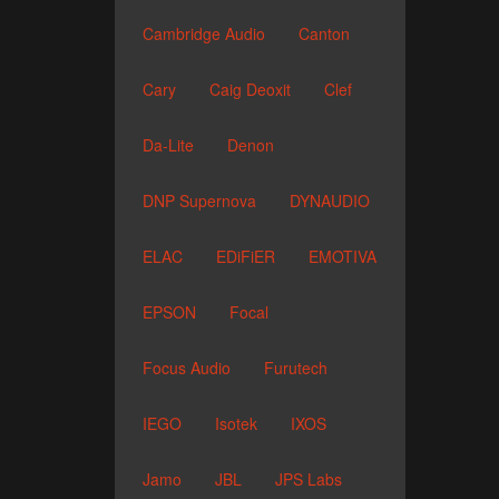
Cambridge Audio
Canton
Cary
Caig Deoxit
Clef
Da-Lite
Denon
DNP Supernova
DYNAUDIO
ELAC
EDiFiER
EMOTIVA
EPSON
Focal
Focus Audio
Furutech
IEGO
Isotek
IXOS
Jamo
JBL
JPS Labs