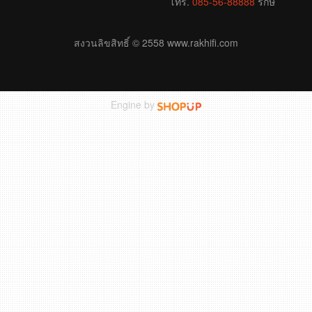
โทร.
085-56-88888
รักษ์
สงวนลิขสิทธิ์ © 2558 www.rakhifi.com
Engine by