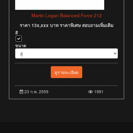
Martin Logan Balanced Force 212
ราคา 13x,xxx บาท ราคาพิเศษ สอบถามเพิ่มเติม
สี
ขนาด
ดูรายละเอียด
23 ก.พ. 2559
1981