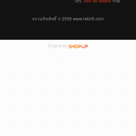
โทร.
085-56-88888
รักษ์
สงวนลิขสิทธิ์ © 2558 www.rakhifi.com
Engine by