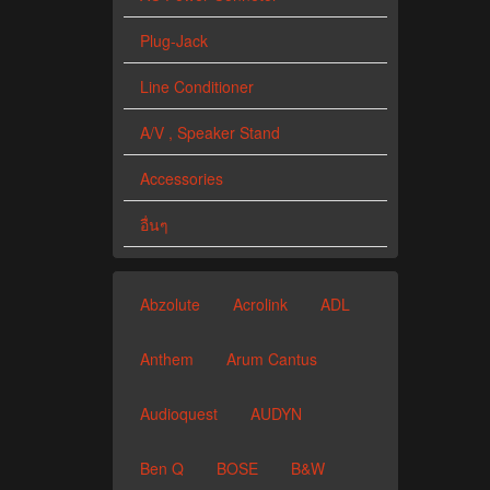
Plug-Jack
Line Conditioner
A/V , Speaker Stand
Accessories
อื่นๆ
Abzolute
Acrolink
ADL
Anthem
Arum Cantus
Audioquest
AUDYN
Ben Q
BOSE
B&W