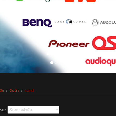
ลัก
สินค้า
stand
าม :