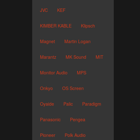
JVC
KEF
KIMBER KABLE
Klipsch
Magnet
Martin Logan
Marantz
MK Sound
MIT
Monitor Audio
MPS
Onkyo
OS Screen
Oyaide
Palic
Paradigm
Panasonic
Pengea
Pioneer
Polk Audio