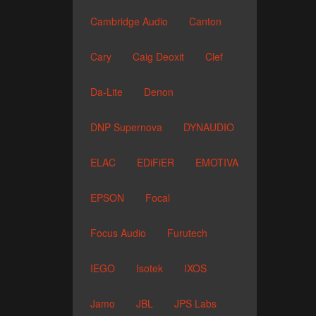
Cambridge Audio
Canton
Cary
Caig Deoxit
Clef
Da-Lite
Denon
DNP Supernova
DYNAUDIO
ELAC
EDiFiER
EMOTIVA
EPSON
Focal
Focus Audio
Furutech
IEGO
Isotek
IXOS
Jamo
JBL
JPS Labs